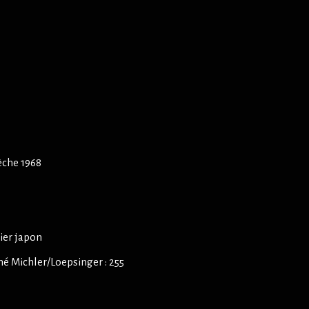
èche 1968
pier japon
é Michler/Loepsinger : 255