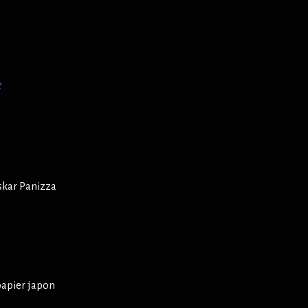
t
skar Panizza
papier japon