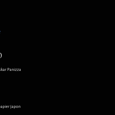
t
0
skar Panizza
papier japon