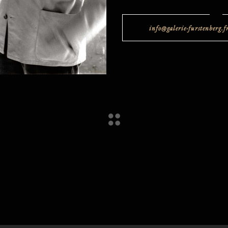
info@galerie-furstenberg.f