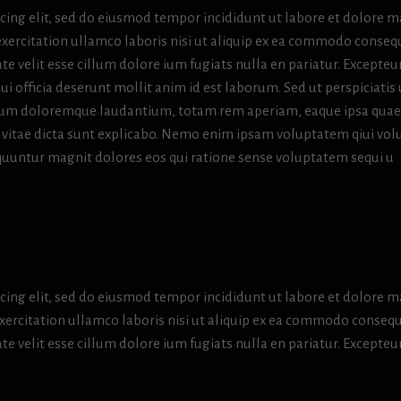
icing elit, sed do eiusmod tempor incididunt ut labore et dolore 
exercitation ullamco laboris nisi ut aliquip ex ea commodo conseq
te velit esse cillum dolore ium fugiats nulla en pariatur. Excepteur
ui officia deserunt mollit anim id est laborum. Sed ut perspiciatis
tium doloremque laudantium, totam rem aperiam, eaque ipsa quae
tae vitae dicta sunt explicabo. Nemo enim ipsam voluptatem qiui vol
sequuntur magnit dolores eos qui ratione sense voluptatem sequi u
icing elit, sed do eiusmod tempor incididunt ut labore et dolore 
exercitation ullamco laboris nisi ut aliquip ex ea commodo consequ
te velit esse cillum dolore ium fugiats nulla en pariatur. Excepteur