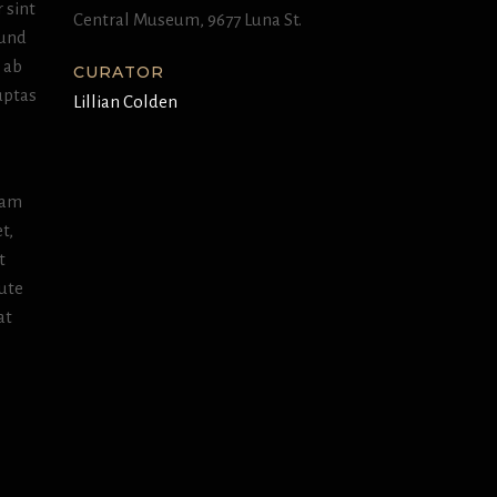
 sint
Central Museum, 9677 Luna St.
 und
 ab
CURATOR
uptas
Lillian Colden
uam
t,
t
aute
at