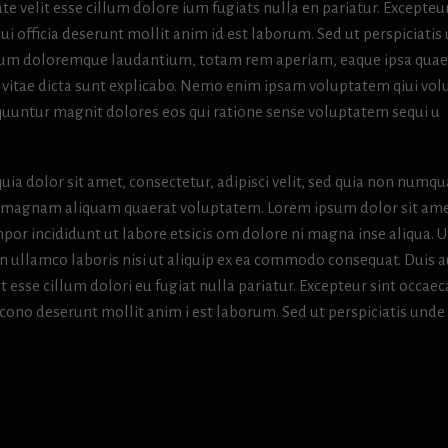
te velit esse cillum dolore ium fugiats nulla en pariatur. Excepteur
ui officia deserunt mollit anim id est laborum. Sed ut perspiciatis
tium doloremque laudantium, totam rem aperiam, eaque ipsa quae
tae vitae dicta sunt explicabo. Nemo enim ipsam voluptatem qiui vol
sequuntur magnit dolores eos qui ratione sense voluptatem sequi u
ia dolor sit amet, consectetur, adipisci velit, sed quia non numq
e magnam aliquam quaerat voluptatem. Lorem ipsum dolor sit ame
por incididunt ut labore etsicis om dolore ni magna inse aliqua. U
n ullamco laboris nisi ut aliquip ex ea commodo consequat. Duis 
it esse cillum dolori eu fugiat nulla pariatur. Excepteur sint occaec
a cono deserunt mollit anim i est laborum. Sed ut perspiciatis unde