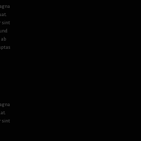
magna
uat.
 sint
 und
 ab
uptas
magna
at.
 sint