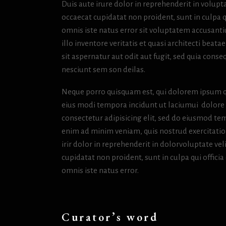
Duis aute irure dolor in reprehenderit in volupta
occaecat cupidatat non proident, sunt in culpa q
omnis iste natus error sit voluptatem accusan
illo inventore veritatis et quasi architecti bea
sit aspernatur aut odit aut fugit, sed quia con
nesciunt sem son deilas.
Neque porro quisquam est, qui dolorem ipsum qu
eius modi tempora incidunt ut laciumui dolor
consectetur adipisicing elit, sed do eiusmod tem
enim ad minim veniam, quis nostrud exercitatio
irir dolor in reprehenderit in dolorvoluptate vel
cupidatat non proident, sunt in culpa qui offici
omnis iste natus error.
Curator’s word