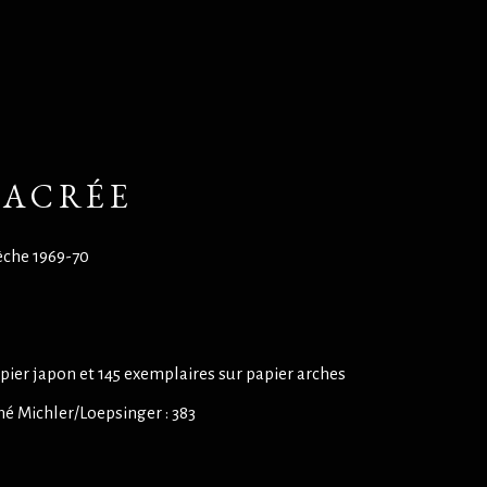
SACRÉE
sèche 1969-70
apier japon et 145 exemplaires sur papier arches
é Michler/Loepsinger : 383