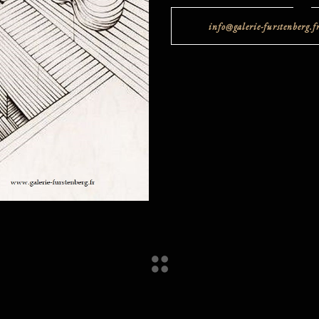
info@galerie-furstenberg.f