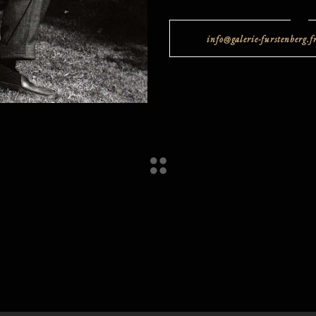
info@galerie-furstenberg.f