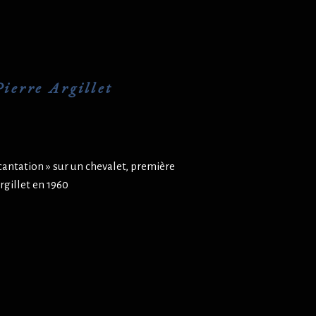
ierre Argillet
cantation » sur un chevalet, première
rgillet en 1960