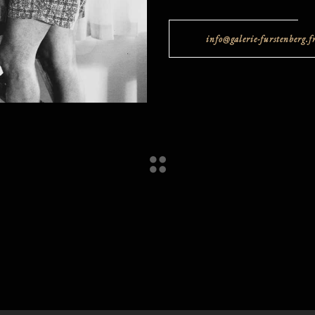
info@galerie-furstenberg.f