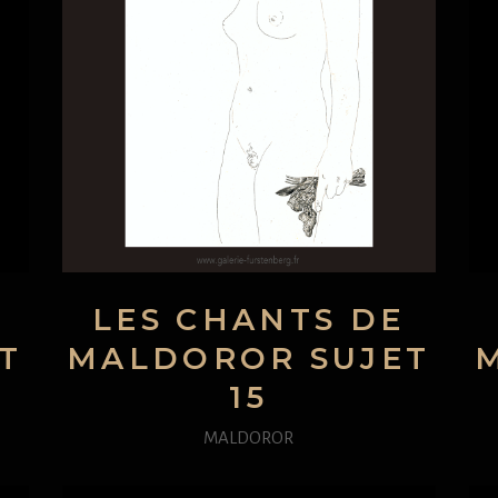
LES CHANTS DE
T
MALDOROR SUJET
15
MALDOROR